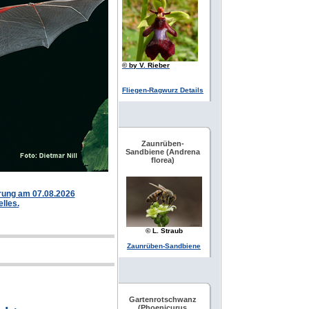
© by V. Rieber
Fliegen-Ragwurz Details
Zaunrüben-
Sandbiene (Andrena
florea)
hrung am 07.08.2026
elles.
© L. Straub
Zaunrüben-Sandbiene
Gartenrotschwanz
(Phoenicurus