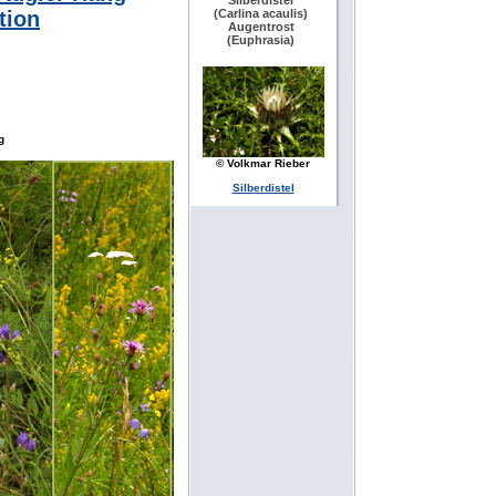
Silberdistel
tion
(Carlina acaulis)
Augentrost
(Euphrasia)
g
© Volkmar Rieber
Silberdistel