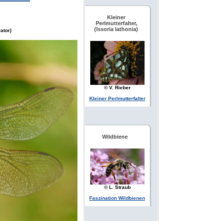
Kleiner
Perlmutterfalter,
(Issoria lathonia)
ator)
© V. Rieber
Kleiner Perlmutterfalter
Wildbiene
© L. Straub
Faszination Wildbienen