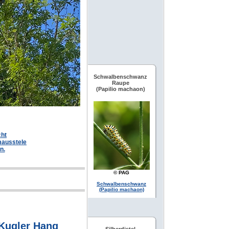
Schwalbenschwanz
Raupe
(Papilio machaon)
cht
mausstele
n.
© PAG
Schwalbenschwanz
(Papilio machaon)
Kugler Hang