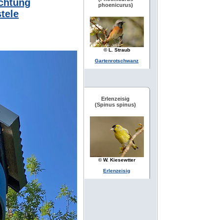
ichtung
phoenicurus)
tele
© L. Straub
Gartenrotschwanz
Erlenzeisig
(Spinus spinus)
© W. Kiesewtter
Erlenzeisig