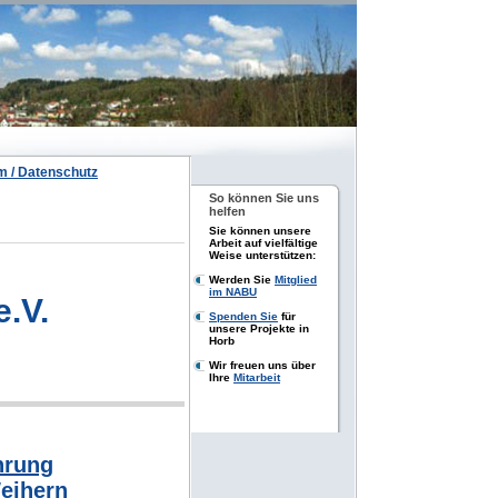
 / Datenschutz
So können Sie uns
helfen
Sie können unsere
Arbeit auf vielfältige
Weise unterstützen:
Werden Sie
Mitglied
im NABU
.V.
Spenden Sie
für
unsere Projekte in
Horb
Wir freuen uns über
Ihre
Mitarbeit
hrung
eihern