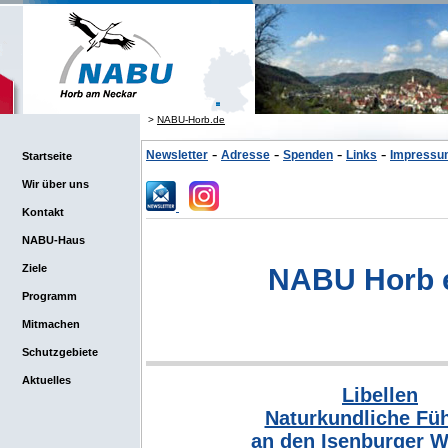
>
NABU-Horb.de
-
-
-
-
Newsletter
Adresse
Spenden
Links
Impressum
Startseite
Wir über uns
Kontakt
NABU-Haus
Ziele
NABU Horb e
Programm
Mitmachen
Schutzgebiete
Aktuelles
Libellen
Naturkundliche Fü
an den Isenburger W