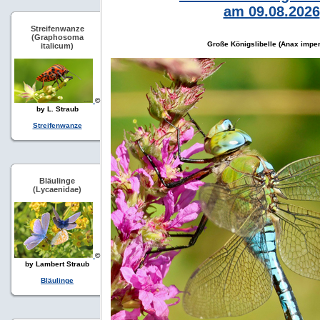
am 09.08.2026
Streifenwanze
(Graphosoma
Große Königslibelle (Anax imper
italicum)
©
by L. Straub
Streifenwanze
Bläulinge
(Lycaenidae)
©
by Lambert Straub
Bläulinge