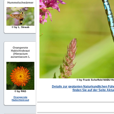
Hummelschwärmer
© by L. Straub
Orangerote
Habichtskraut
(Hieracium
aurantiacum L
© by Frank Scheffold NABU H
Details zur geplanten Naturkundlichen Fü
finden Sie auf der Seite Aktu
© by PAG
Orangerote
Habichtskraut