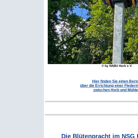
© by NABU Horb e.V.
Hier finden Sie einen Beri
über die Errichtung einer Fleder
zwischen Horb und Mühle
Die Blütenpracht im NSG 