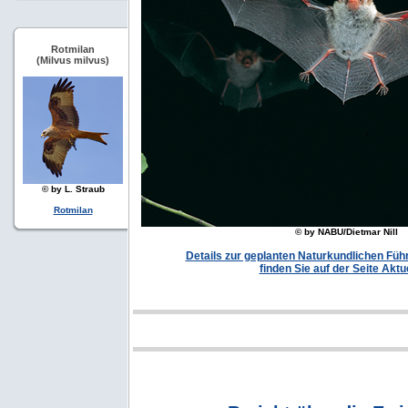
Rotmilan
(Milvus milvus)
© by L. Straub
Rotmilan
© by NABU/Dietmar Nill
Details zur geplanten Naturkundlichen Fü
finden Sie auf der Seite Aktu