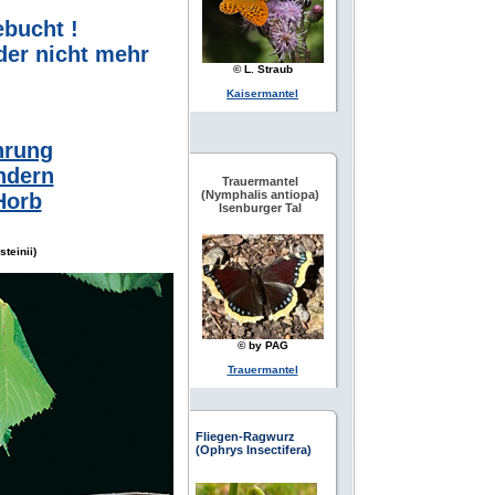
ebucht !
der nicht mehr
© L. Straub
Kaisermantel
hrung
ndern
Trauermantel
(Nymphalis antiopa)
Horb
Isenburger Tal
teinii)
© by PAG
Trauermantel
Fliegen-Ragwurz
(Ophrys Insectifera)