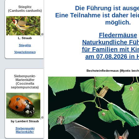
Die Führung ist ausg
Stieglitz
(Carduelis carduelis)
Eine Teilnahme ist daher lei
möglich.
Fledermäuse
©
L. Straub
Naturkundliche Fü
Stieglitz
für Familien mit Ki
Vogelstimmen
am 07.08.2026 in 
Bechsteinfledermaus (Myotis bechs
Siebenpunkt-
Marienkäfer
(Coccinella
septempunctata)
©
by Lambert Straub
Siebenpunkt
Marienkäfer