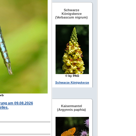
Schwarze
Königskerze
(Verbascum nigrum)
© by PAG
Schwarze Königskerze
orb
hrung am 09.08.2026
Kaisermantel
elles.
(Argynnis paphia)