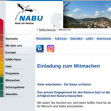
>
NABU-Horb.de
> Mitmachen
-
-
-
-
Newsletter
Adresse
Spenden
Links
Impressum
Startseite
Wir über uns
Kontakt
NABU-Haus
Einladung zum Mitmachen
Ziele
Programm
Mitmachen
Aktiv mitarbeiten - Die Natur schützen
Schutzgebiete
Das private Engagement für den Naturschutz ist die
Aktuelles
erfolgreichen Naturschutzarbeit.
Wir laden Sie herzlich ein, sich beim NABU Horb für 
für Mensch und Natur einzusetzen.