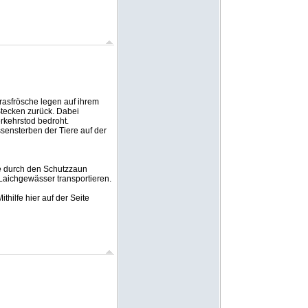
rasfrösche legen auf ihrem
tecken zurück. Dabei
rkehrstod bedroht.
ensterben der Tiere auf der
ie durch den Schutzzaun
Laichgewässer transportieren.
hilfe hier auf der Seite